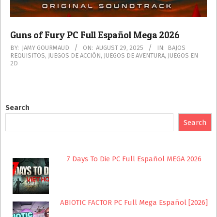
Guns of Fury PC Full Español Mega 2026
2025-
BY:
JAMY GOURMAUD
ON:
AUGUST 29, 2025
IN:
BAJOS
REQUISITOS
,
JUEGOS DE ACCIÓN
,
JUEGOS DE AVENTURA
,
JUEGOS EN
08-
2D
29
Search
Search
7 Days To Die PC Full Español MEGA 2026
ABIOTIC FACTOR PC Full Mega Español [2026]