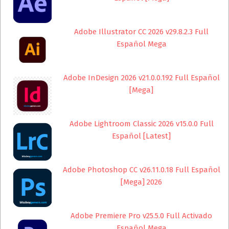
Adobe Illustrator CC 2026 v29.8.2.3 Full
Español Mega
Adobe InDesign 2026 v21.0.0.192 Full Español
[Mega]
Adobe Lightroom Classic 2026 v15.0.0 Full
Español [Latest]
Adobe Photoshop CC v26.11.0.18 Full Español
[Mega] 2026
Adobe Premiere Pro v25.5.0 Full Activado
Español Mega