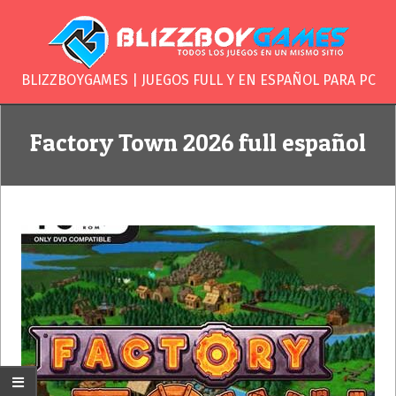
Skip
to
content
BLIZZBOYGAME
BLIZZBOYGAMES | JUEGOS FULL Y EN ESPAÑOL PARA PC
Secondary
Navigation
Factory Town 2026 full español
Menu