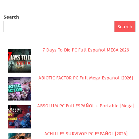
Search
Search
7 Days To Die PC Full Español MEGA 2026
ABIOTIC FACTOR PC Full Mega Español [2026]
ABSOLUM PC Full ESPAÑOL + Portable [Mega]
ACHILLES SURVIVOR PC ESPAÑOL [2026]