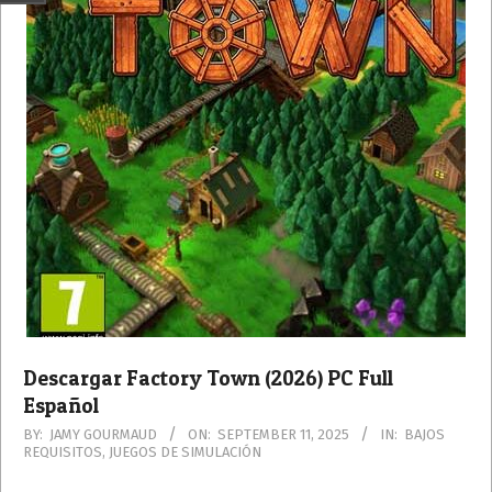
Descargar Factory Town (2026) PC Full
Español
2025-
BY:
JAMY GOURMAUD
ON:
SEPTEMBER 11, 2025
IN:
BAJOS
REQUISITOS
,
JUEGOS DE SIMULACIÓN
09-
11