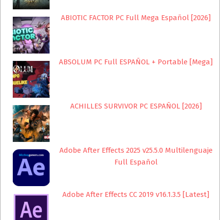
ABIOTIC FACTOR PC Full Mega Español [2026]
ABSOLUM PC Full ESPAÑOL + Portable [Mega]
ACHILLES SURVIVOR PC ESPAÑOL [2026]
Adobe After Effects 2025 v25.5.0 Multilenguaje
Full Español
Adobe After Effects CC 2019 v16.1.3.5 [Latest]