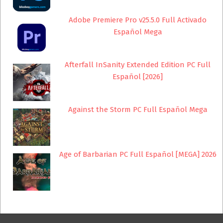
Adobe Premiere Pro v25.5.0 Full Activado
Español Mega
Afterfall InSanity Extended Edition PC Full
Español [2026]
Against the Storm PC Full Español Mega
Age of Barbarian PC Full Español [MEGA] 2026