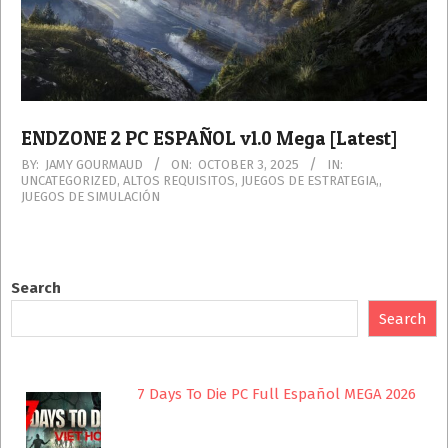
ENDZONE 2 PC ESPAÑOL v1.0 Mega [Latest]
2025-
BY:
JAMY GOURMAUD
ON:
OCTOBER 3, 2025
IN:
UNCATEGORIZED
,
ALTOS REQUISITOS
,
JUEGOS DE ESTRATEGIA,
,
10-
JUEGOS DE SIMULACIÓN
03
Search
Search
7 Days To Die PC Full Español MEGA 2026