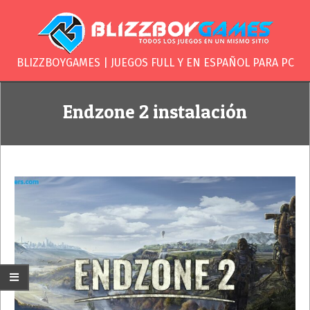
Skip
to
content
BLIZZBOYGAME
BLIZZBOYGAMES | JUEGOS FULL Y EN ESPAÑOL PARA PC
Secondary
Navigation
Endzone 2 instalación
Menu