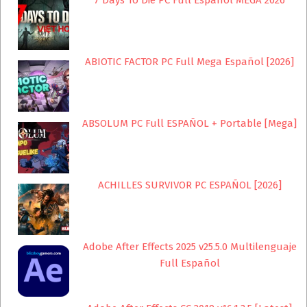
7 Days To Die PC Full Español MEGA 2026
ABIOTIC FACTOR PC Full Mega Español [2026]
ABSOLUM PC Full ESPAÑOL + Portable [Mega]
ACHILLES SURVIVOR PC ESPAÑOL [2026]
Adobe After Effects 2025 v25.5.0 Multilenguaje
Full Español