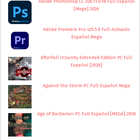
Adobe Photoshop CC v26.11.0.18 Full Español
[Mega] 2026
Adobe Premiere Pro v25.5.0 Full Activado
Español Mega
Afterfall InSanity Extended Edition PC Full
Español [2026]
Against the Storm PC Full Español Mega
Age of Barbarian PC Full Español [MEGA] 2026