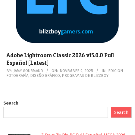
Adobe Lightroom Classic 2026 v15.0.0 Full
Español [Latest]
2025-
BY:
JAMY GOURMAUD
ON:
NOVEMBER 9, 2025
IN:
EDICIÓN
FOTOGRAFÍA
,
DISEÑO GRÁFICO
,
PROGRAMAS DE BLIZZBOY
11-
09
Search
Search