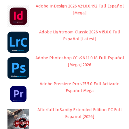
Adobe InDesign 2026 v21.0.0.192 Full Español
[Mega]
Adobe Lightroom Classic 2026 v15.0.0 Full
Español [Latest]
Adobe Photoshop CC v26.11.0.18 Full Español
[Mega] 2026
Adobe Premiere Pro v25.5.0 Full Activado
Español Mega
Afterfall InSanity Extended Edition PC Full
Español [2026]