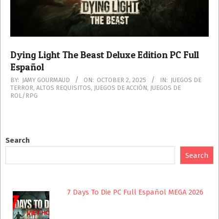
Dying Light The Beast Deluxe Edition PC Full
Español
2025-
BY:
JAMY GOURMAUD
ON:
OCTOBER 2, 2025
IN:
JUEGOS DE
TERROR
,
ALTOS REQUISITOS
,
JUEGOS DE ACCIÓN
,
JUEGOS DE
10-
ROL/RPG
02
Search
Search
7 Days To Die PC Full Español MEGA 2026