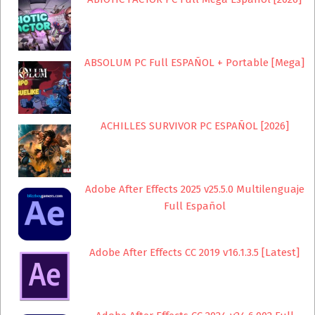
ABSOLUM PC Full ESPAÑOL + Portable [Mega]
ACHILLES SURVIVOR PC ESPAÑOL [2026]
Adobe After Effects 2025 v25.5.0 Multilenguaje
Full Español
Adobe After Effects CC 2019 v16.1.3.5 [Latest]