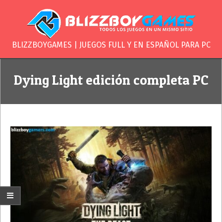
Skip
to
content
BLIZZBOYGAME
BLIZZBOYGAMES | JUEGOS FULL Y EN ESPAÑOL PARA PC
Secondary
Navigation
Dying Light edición completa PC
Menu