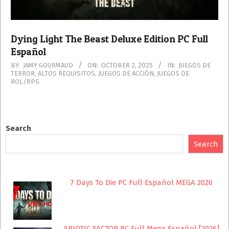
Dying Light The Beast Deluxe Edition PC Full
Español
2025-
BY:
JAMY GOURMAUD
ON:
OCTOBER 2, 2025
IN:
JUEGOS DE
TERROR
,
ALTOS REQUISITOS
,
JUEGOS DE ACCIÓN
,
JUEGOS DE
10-
ROL/RPG
02
Search
Search
7 Days To Die PC Full Español MEGA 2026
ABIOTIC FACTOR PC Full Mega Español [2026]