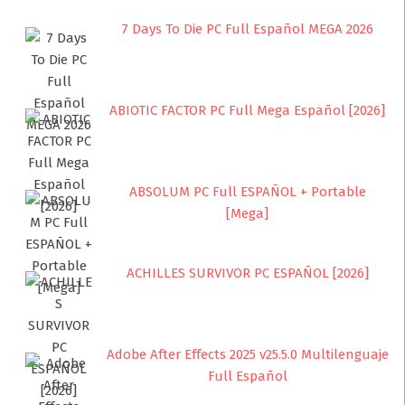
7 Days To Die PC Full Español MEGA 2026
ABIOTIC FACTOR PC Full Mega Español [2026]
ABSOLUM PC Full ESPAÑOL + Portable
[Mega]
ACHILLES SURVIVOR PC ESPAÑOL [2026]
Adobe After Effects 2025 v25.5.0 Multilenguaje
Full Español