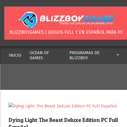
Skip
to
content
BLIZZBOYGAM
BLIZZBOYGAMES | JUEGOS FULL Y EN ESPAÑOL PARA PC
OCEAN OF
PROGRAMAS DE
INICIO
GAMES
BLIZZBOY
Secondary
Navigation
Menu
Dying Light The Beast Deluxe Edition PC Full