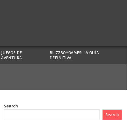
JUEGOS DE
BLIZZBOYGAMES: LA GUÍA
AVENTURA
DEFINITIVA
Search
Search