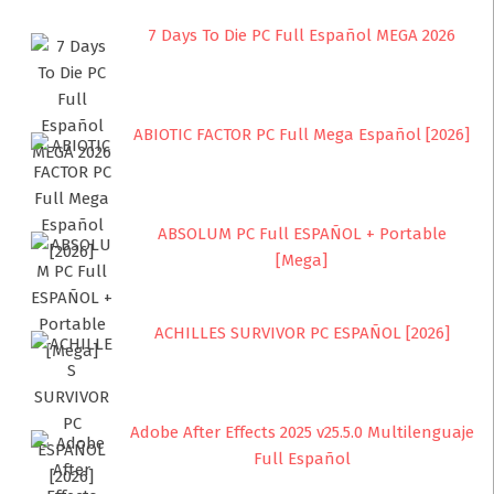
7 Days To Die PC Full Español MEGA 2026
ABIOTIC FACTOR PC Full Mega Español [2026]
ABSOLUM PC Full ESPAÑOL + Portable
[Mega]
ACHILLES SURVIVOR PC ESPAÑOL [2026]
Adobe After Effects 2025 v25.5.0 Multilenguaje
Full Español