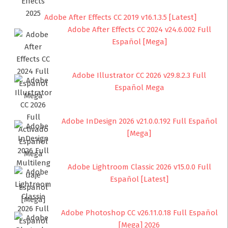
Adobe After Effects CC 2019 v16.1.3.5 [Latest]
Adobe After Effects CC 2024 v24.6.002 Full
Español [Mega]
Adobe Illustrator CC 2026 v29.8.2.3 Full
Español Mega
Adobe InDesign 2026 v21.0.0.192 Full Español
[Mega]
Adobe Lightroom Classic 2026 v15.0.0 Full
Español [Latest]
Adobe Photoshop CC v26.11.0.18 Full Español
[Mega] 2026