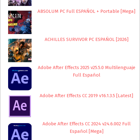
ABSOLUM PC Full ESPAÑOL + Portable [Mega]
ACHILLES SURVIVOR PC ESPAÑOL [2026]
Adobe After Effects 2025 v25.5.0 Multilenguaje
Full Español
Adobe After Effects CC 2019 v16.1.3.5 [Latest]
Adobe After Effects CC 2024 v24.6.002 Full
Español [Mega]