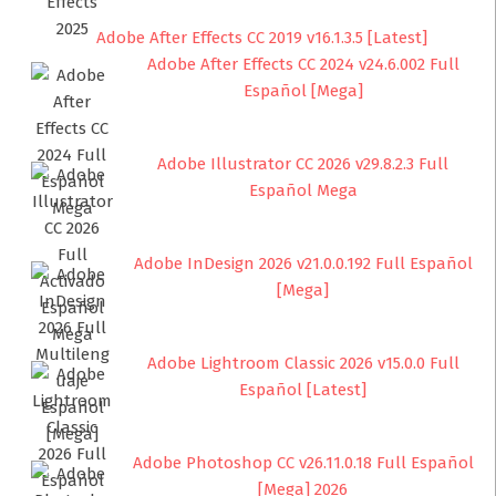
Adobe After Effects CC 2019 v16.1.3.5 [Latest]
Adobe After Effects CC 2024 v24.6.002 Full
Español [Mega]
Adobe Illustrator CC 2026 v29.8.2.3 Full
Español Mega
Adobe InDesign 2026 v21.0.0.192 Full Español
[Mega]
Adobe Lightroom Classic 2026 v15.0.0 Full
Español [Latest]
Adobe Photoshop CC v26.11.0.18 Full Español
[Mega] 2026