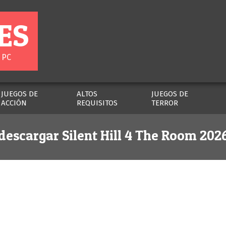
ES
 PC
JUEGOS DE
ALTOS
JUEGOS DE
ACCIÓN
REQUISITOS
TERROR
descargar Silent Hill 4 The Room 202