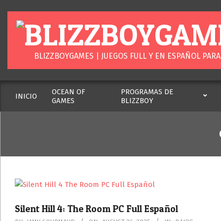
Skip
to
content
BLIZZBOYGAM
BLIZZBOYGAMES | JUEGOS FULL Y EN ESPAÑOL PARA
OCEAN OF
PROGRAMAS DE
INICIO
GAMES
BLIZZBOY
Secondary
Navigation
Menu
Silent Hill 4: The Room PC Full Español
2025-