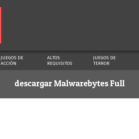
ES
JUEGOS DE
ALTOS
JUEGOS DE
ACCIÓN
REQUISITOS
TERROR
descargar Malwarebytes Full