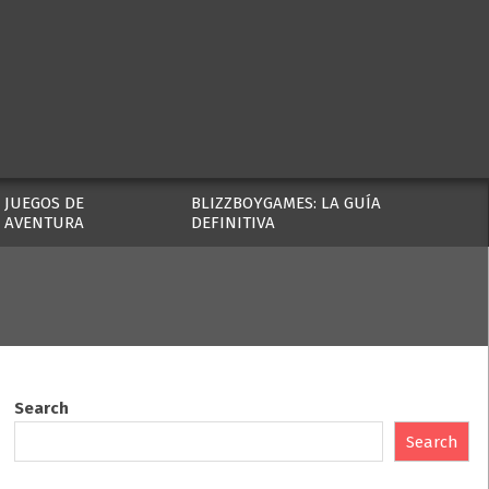
JUEGOS DE
BLIZZBOYGAMES: LA GUÍA
AVENTURA
DEFINITIVA
Search
Search