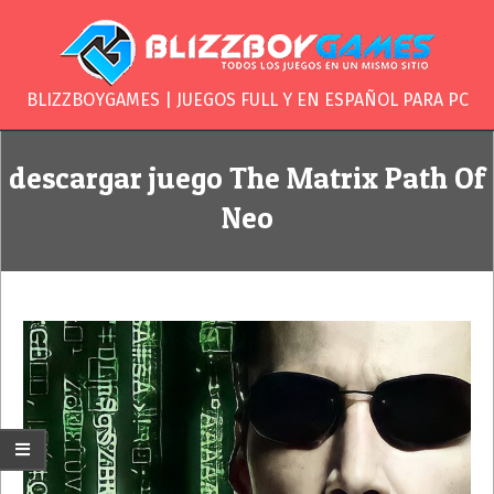
Skip
to
content
BLIZZBOYGAME
BLIZZBOYGAMES | JUEGOS FULL Y EN ESPAÑOL PARA PC
Secondary
Navigation
descargar juego The Matrix Path Of
Menu
Neo