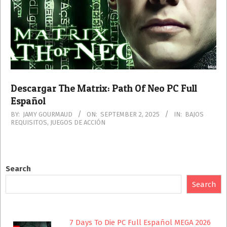
Descargar The Matrix: Path Of Neo PC Full
Español
2025-
BY:
JAMY GOURMAUD
ON:
SEPTEMBER 2, 2025
IN:
BAJOS
REQUISITOS
,
JUEGOS DE ACCIÓN
09-
02
Search
Search
7 Days To Die PC Full Español MEGA 2026