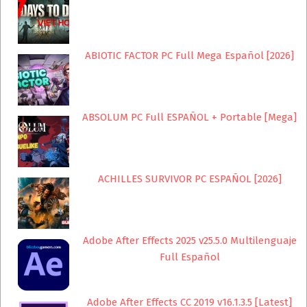
ABIOTIC FACTOR PC Full Mega Español [2026]
ABSOLUM PC Full ESPAÑOL + Portable [Mega]
ACHILLES SURVIVOR PC ESPAÑOL [2026]
Adobe After Effects 2025 v25.5.0 Multilenguaje
Full Español
Adobe After Effects CC 2019 v16.1.3.5 [Latest]