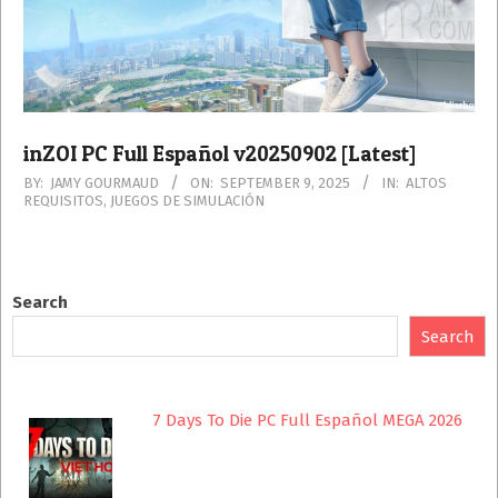
inZOI PC Full Español v20250902 [Latest]
2025-
BY:
JAMY GOURMAUD
ON:
SEPTEMBER 9, 2025
IN:
ALTOS
REQUISITOS
,
JUEGOS DE SIMULACIÓN
09-
09
Search
Search
7 Days To Die PC Full Español MEGA 2026