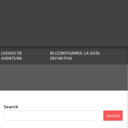
JUEGOS DE
BLIZZBOYGAMES: LA GUÍA
AVENTURA
DEFINITIVA
Search
Search