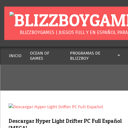
Skip
to
content
BLIZZBOYGAM
BLIZZBOYGAMES | JUEGOS FULL Y EN ESPAÑOL PARA
OCEAN OF
PROGRAMAS DE
INICIO
GAMES
BLIZZBOY
Secondary
Navigation
Menu
Descargar Hyper Light Drifter PC Full Español