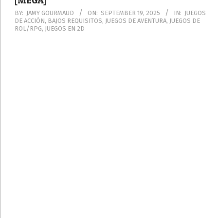
[MEGA]
2025-
BY:
JAMY GOURMAUD
ON:
SEPTEMBER 19, 2025
IN:
JUEGOS
DE ACCIÓN
,
BAJOS REQUISITOS
,
JUEGOS DE AVENTURA
,
JUEGOS DE
09-
ROL/RPG
,
JUEGOS EN 2D
19