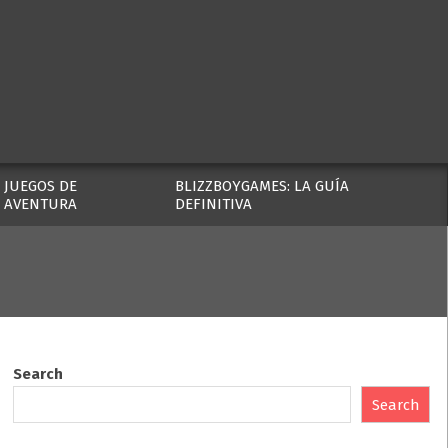
JUEGOS DE
BLIZZBOYGAMES: LA GUÍA
AVENTURA
DEFINITIVA
Search
Search