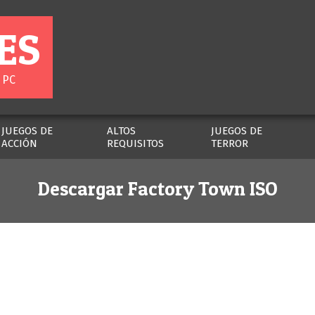
ES
 PC
JUEGOS DE
ALTOS
JUEGOS DE
ACCIÓN
REQUISITOS
TERROR
Descargar Factory Town ISO