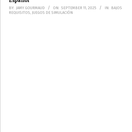
Español
2025-
BY:
JAMY GOURMAUD
ON:
SEPTEMBER 11, 2025
IN:
BAJOS
REQUISITOS
,
JUEGOS DE SIMULACIÓN
09-
11