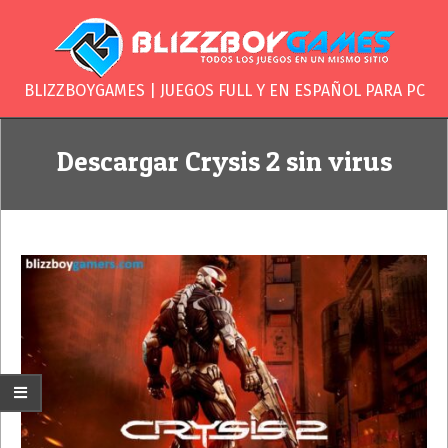
Skip
to
content
BLIZZBOYGAME
BLIZZBOYGAMES | JUEGOS FULL Y EN ESPAÑOL PARA PC
Secondary
Navigation
Descargar Crysis 2 sin virus
Menu