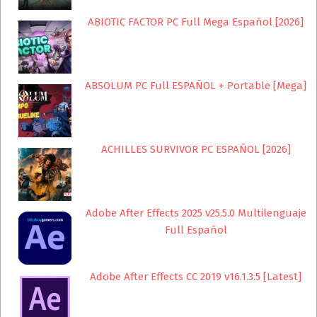
ABIOTIC FACTOR PC Full Mega Español [2026]
ABSOLUM PC Full ESPAÑOL + Portable [Mega]
ACHILLES SURVIVOR PC ESPAÑOL [2026]
Adobe After Effects 2025 v25.5.0 Multilenguaje
Full Español
Adobe After Effects CC 2019 v16.1.3.5 [Latest]