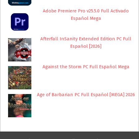
Adobe Premiere Pro v25.5.0 Full Activado
Español Mega
Afterfall InSanity Extended Edition PC Full
Español [2026]
Against the Storm PC Full Español Mega
Age of Barbarian PC Full Español [MEGA] 2026