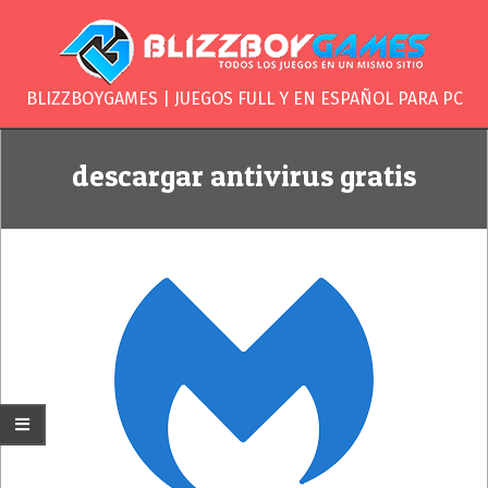
Skip
to
content
BLIZZBOYGAME
BLIZZBOYGAMES | JUEGOS FULL Y EN ESPAÑOL PARA PC
Secondary
Navigation
descargar antivirus gratis
Menu