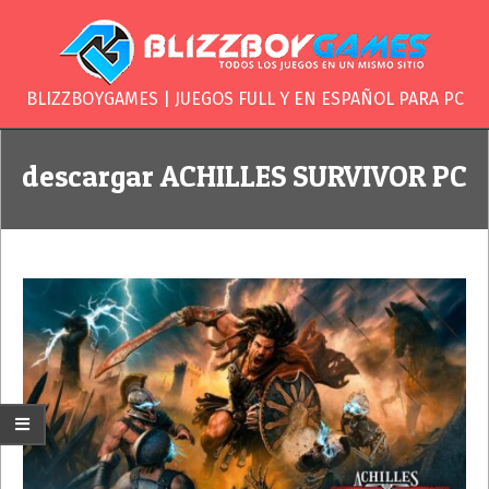
Skip
to
content
BLIZZBOYGAME
BLIZZBOYGAMES | JUEGOS FULL Y EN ESPAÑOL PARA PC
Secondary
Navigation
descargar ACHILLES SURVIVOR PC
Menu