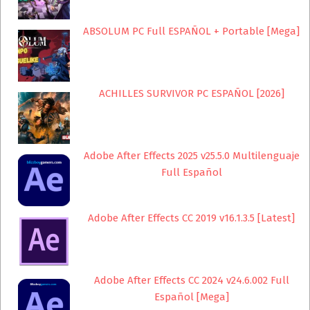
ABSOLUM PC Full ESPAÑOL + Portable [Mega]
ACHILLES SURVIVOR PC ESPAÑOL [2026]
Adobe After Effects 2025 v25.5.0 Multilenguaje
Full Español
Adobe After Effects CC 2019 v16.1.3.5 [Latest]
Adobe After Effects CC 2024 v24.6.002 Full
Español [Mega]