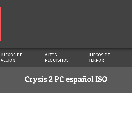
ES
JUEGOS DE
ALTOS
JUEGOS DE
ACCIÓN
REQUISITOS
TERROR
Crysis 2 PC español ISO