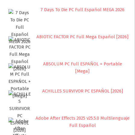
7 Days To Die PC Full Español MEGA 2026
ABIOTIC FACTOR PC Full Mega Español [2026]
ABSOLUM PC Full ESPAÑOL + Portable
[Mega]
ACHILLES SURVIVOR PC ESPAÑOL [2026]
Adobe After Effects 2025 v25.5.0 Multilenguaje
Full Español