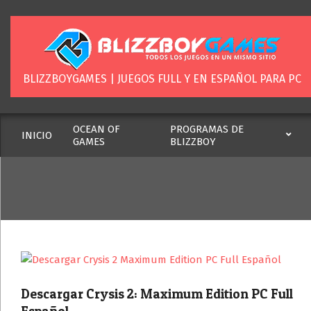
Skip
to
content
BLIZZBOYGAM
BLIZZBOYGAMES | JUEGOS FULL Y EN ESPAÑOL PARA PC
OCEAN OF
PROGRAMAS DE
INICIO
GAMES
BLIZZBOY
Secondary
Navigation
Menu
Descargar Crysis 2: Maximum Edition PC Full