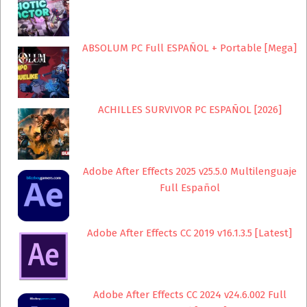
ABSOLUM PC Full ESPAÑOL + Portable [Mega]
ACHILLES SURVIVOR PC ESPAÑOL [2026]
Adobe After Effects 2025 v25.5.0 Multilenguaje
Full Español
Adobe After Effects CC 2019 v16.1.3.5 [Latest]
Adobe After Effects CC 2024 v24.6.002 Full