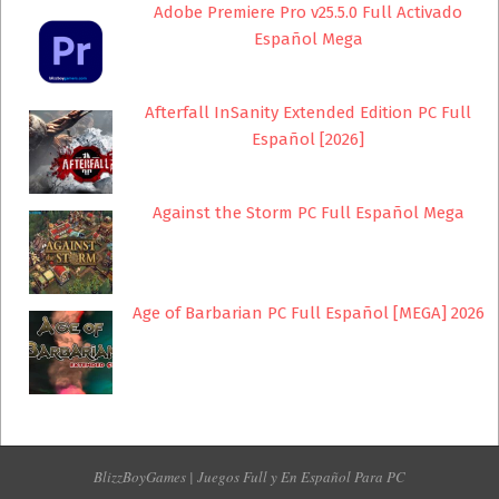
Adobe Premiere Pro v25.5.0 Full Activado
Español Mega
Afterfall InSanity Extended Edition PC Full
Español [2026]
Against the Storm PC Full Español Mega
Age of Barbarian PC Full Español [MEGA] 2026
BlizzBoyGames | Juegos Full y En Español Para PC