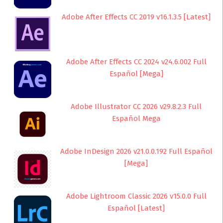
Adobe After Effects CC 2019 v16.1.3.5 [Latest]
Adobe After Effects CC 2024 v24.6.002 Full
Español [Mega]
Adobe Illustrator CC 2026 v29.8.2.3 Full
Español Mega
Adobe InDesign 2026 v21.0.0.192 Full Español
[Mega]
Adobe Lightroom Classic 2026 v15.0.0 Full
Español [Latest]