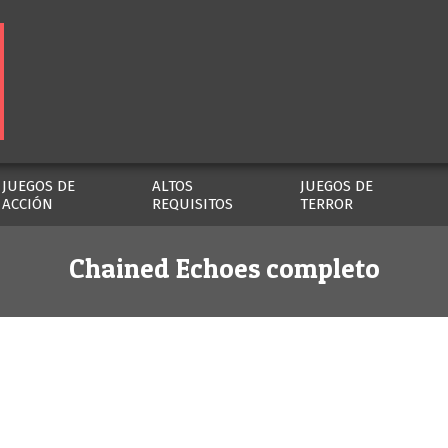
ES
JUEGOS DE
ALTOS
JUEGOS DE
ACCIÓN
REQUISITOS
TERROR
Chained Echoes completo