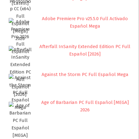
Adobe Premiere Pro v25.5.0 Full Activado
Español Mega
Afterfall InSanity Extended Edition PC Full
Español [2026]
Against the Storm PC Full Español Mega
Age of Barbarian PC Full Español [MEGA]
2026