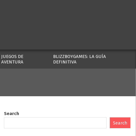
JUEGOS DE
BLIZZBOYGAMES: LA GUÍA
AVENTURA
DEFINITIVA
Search
Search