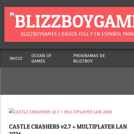
Skip
to
content
BLIZZBOYGAM
BLIZZBOYGAMES | JUEGOS FULL Y EN ESPAÑOL PARA
OCEAN OF
PROGRAMAS DE
INICIO
GAMES
BLIZZBOY
Secondary
Navigation
Menu
CASTLE CRASHERS v2.7 + MULTIPLAYER LAN