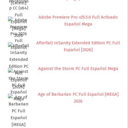
Adobe Premiere Pro v25.5.0 Full Activado
Español Mega
Afterfall InSanity Extended Edition PC Full
Español [2026]
Against the Storm PC Full Español Mega
Age of Barbarian PC Full Español [MEGA]
2026