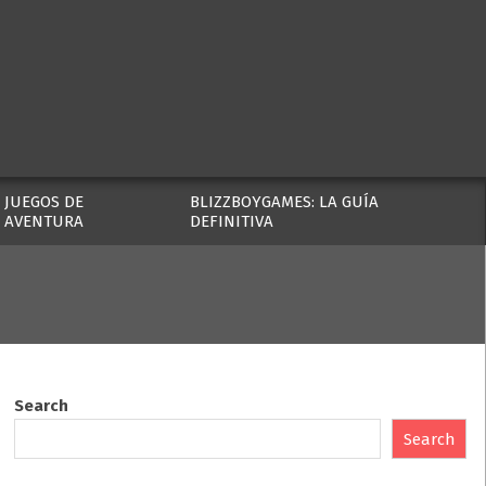
JUEGOS DE
BLIZZBOYGAMES: LA GUÍA
AVENTURA
DEFINITIVA
Search
Search