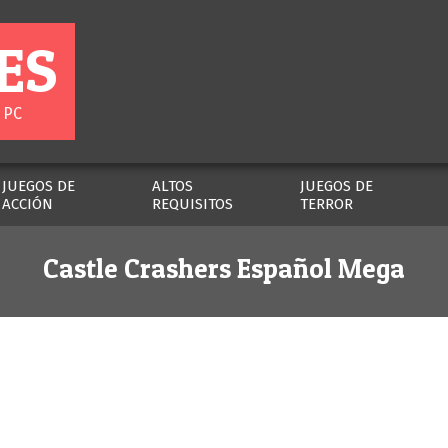
ES
 PC
JUEGOS DE
ALTOS
JUEGOS DE
ACCIÓN
REQUISITOS
TERROR
Castle Crashers Español Mega