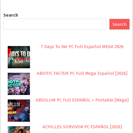
Search
Search
7 Days To Die PC Full Español MEGA 2026
ABIOTIC FACTOR PC Full Mega Español [2026]
ABSOLUM PC Full ESPAÑOL + Portable [Mega]
ACHILLES SURVIVOR PC ESPAÑOL [2026]