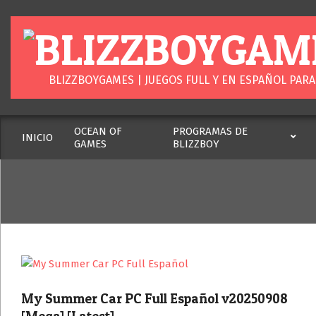
Skip
to
content
BLIZZBOYGAM
BLIZZBOYGAMES | JUEGOS FULL Y EN ESPAÑOL PARA
OCEAN OF
PROGRAMAS DE
INICIO
GAMES
BLIZZBOY
Secondary
Navigation
Menu
My Summer Car PC Full Español v20250908