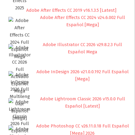
Adobe After Effects CC 2019 v16.1.3.5 [Latest]
Adobe After Effects CC 2024 v24.6.002 Full
Español [Mega]
Adobe Illustrator CC 2026 v29.8.2.3 Full
Español Mega
Adobe InDesign 2026 v21.0.0.192 Full Español
[Mega]
Adobe Lightroom Classic 2026 v15.0.0 Full
Español [Latest]
Adobe Photoshop CC v26.11.0.18 Full Español
[Mega] 2026