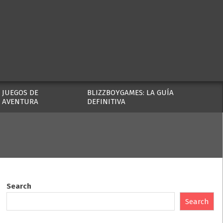
JUEGOS DE
BLIZZBOYGAMES: LA GUÍA
AVENTURA
DEFINITIVA
Search
Search