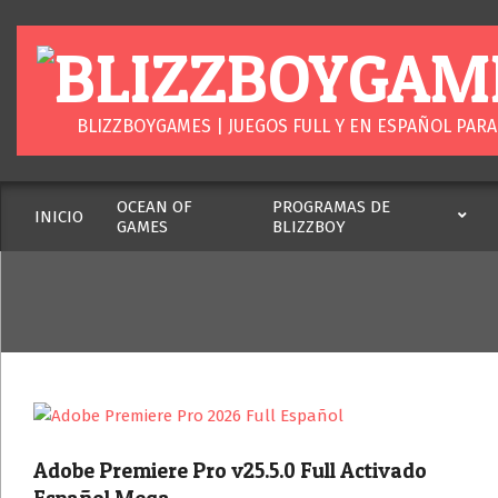
Skip
to
content
BLIZZBOYGAM
BLIZZBOYGAMES | JUEGOS FULL Y EN ESPAÑOL PARA
OCEAN OF
PROGRAMAS DE
INICIO
GAMES
BLIZZBOY
Secondary
Navigation
Menu
Adobe Premiere Pro v25.5.0 Full Activado