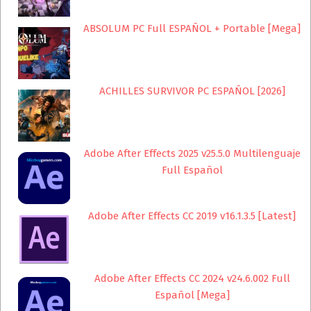
ABSOLUM PC Full ESPAÑOL + Portable [Mega]
ACHILLES SURVIVOR PC ESPAÑOL [2026]
Adobe After Effects 2025 v25.5.0 Multilenguaje
Full Español
Adobe After Effects CC 2019 v16.1.3.5 [Latest]
Adobe After Effects CC 2024 v24.6.002 Full
Español [Mega]